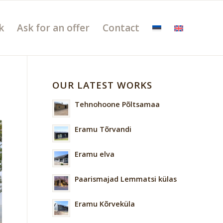
k
Ask for an offer
Contact
OUR LATEST WORKS
Tehnohoone Põltsamaa
Eramu Tõrvandi
Eramu elva
Paarismajad Lemmatsi külas
Eramu Kõrveküla