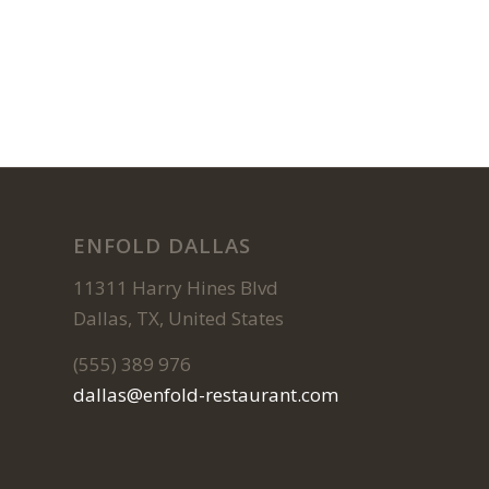
ENFOLD DALLAS
11311 Harry Hines Blvd
Dallas, TX, United States
(555) 389 976
dallas@enfold-restaurant.com