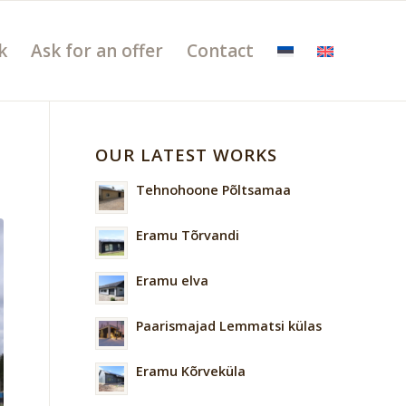
k
Ask for an offer
Contact
OUR LATEST WORKS
Tehnohoone Põltsamaa
Eramu Tõrvandi
Eramu elva
Paarismajad Lemmatsi külas
Eramu Kõrveküla