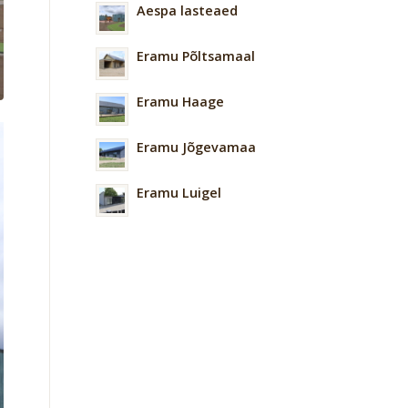
Aespa lasteaed
Eramu Põltsamaal
Eramu Haage
Eramu Jõgevamaa
Eramu Luigel