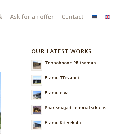
k
Ask for an offer
Contact
OUR LATEST WORKS
Tehnohoone Põltsamaa
Eramu Tõrvandi
Eramu elva
Paarismajad Lemmatsi külas
Eramu Kõrveküla